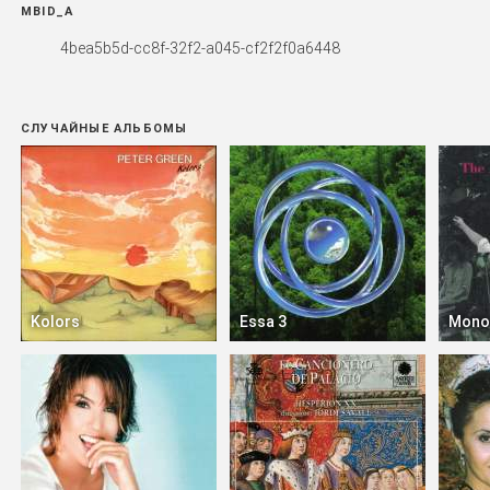
MBID_A
4bea5b5d-cc8f-32f2-a045-cf2f2f0a6448
СЛУЧАЙНЫЕ АЛЬБОМЫ
Kolors
Essa 3
Mono