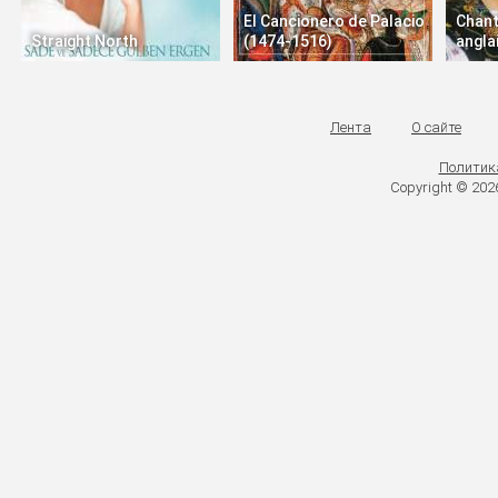
El Cancionero de Palacio
Chant
Straight North
(1474-1516)
angla
Лента
О сайте
Политик
Copyright © 20