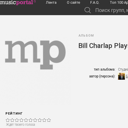
Перейти к основному содержанию
Лента
О сайте
F.A.Q.
Toп 100 А
Поиск групп, музыкантов, альбомов...
АЛЬБОМ
Bill Charlap Pl
тип альбома:
Студи
автор (персона):
Б
РЕЙТИНГ
Ждёт твоего голоса