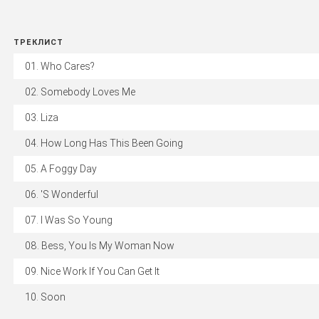
ТРЕКЛИСТ
Who Cares?
Somebody Loves Me
Liza
How Long Has This Been Going
A Foggy Day
'S Wonderful
I Was So Young
Bess, You Is My Woman Now
Nice Work If You Can Get It
Soon