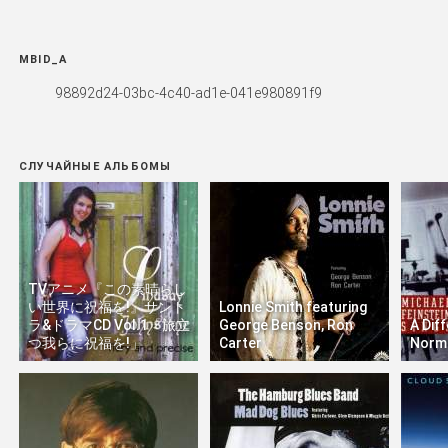
MBID_A
98892d24-03bc-4c40-ad1e-041e980891f9
СЛУЧАЙНЫЕ АЛЬБОМЫ
TVアニメ『この素晴らし
い世界に祝福を!』サント
Lonnie Smith featuring
ラ&ドラマCD Vol.1「旅立
George Benson, Ron
A Dif
つ我らに祝福を!」
Carter
Norm