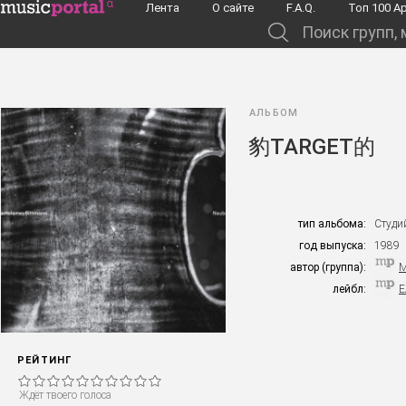
Перейти к основному содержанию
Лента
О сайте
F.A.Q.
Toп 100 А
Поиск групп, музыкантов, альбомов...
АЛЬБОМ
豹TARGET的
тип альбома:
Студи
год выпуска:
1989
автор (группа):
M
лейбл:
E
РЕЙТИНГ
Ждёт твоего голоса