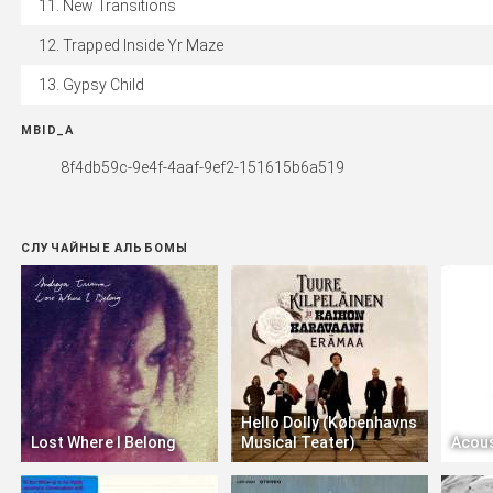
New Transitions
Trapped Inside Yr Maze
Gypsy Child
MBID_A
8f4db59c-9e4f-4aaf-9ef2-151615b6a519
СЛУЧАЙНЫЕ АЛЬБОМЫ
Hello Dolly (Københavns
Lost Where I Belong
Musical Teater)
Acous