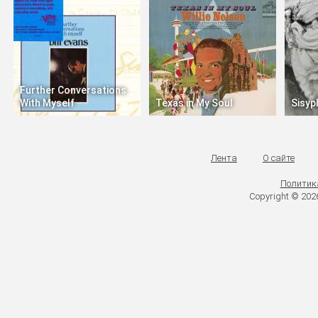
Further Conversations
With Myself
Texas in My Soul
Sisyp
Лента
О сайте
Политик
Copyright © 20