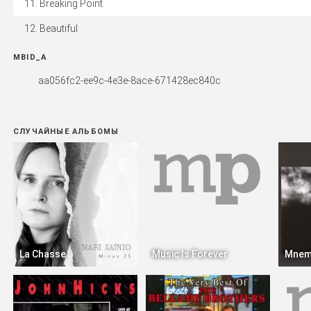
Breaking Point
Beautiful
MBID_A
aa056fc2-ee9c-4e3e-8ace-671428ec840c
СЛУЧАЙНЫЕ АЛЬБОМЫ
La Chasse
Music Is Forever
Mnem