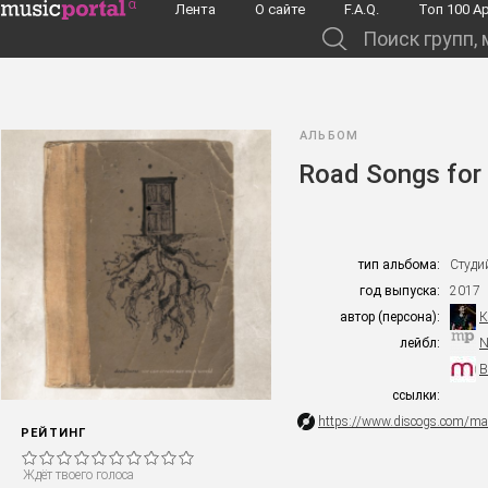
Перейти к основному содержанию
Лента
О сайте
F.A.Q.
Toп 100 А
Поиск групп, музыкантов, альбомов...
АЛЬБОМ
Road Songs for
тип альбома:
Студи
год выпуска:
2017
автор (персона):
К
лейбл:
N
B
ссылки:
https://www.discogs.com/m
РЕЙТИНГ
Ждёт твоего голоса