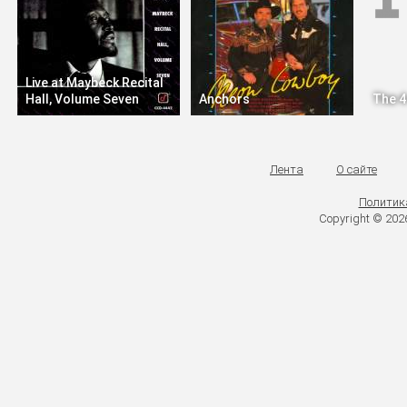
Live at Maybeck Recital
Hall, Volume Seven
Anchors
The 4
Лента
О сайте
Политик
Copyright © 20