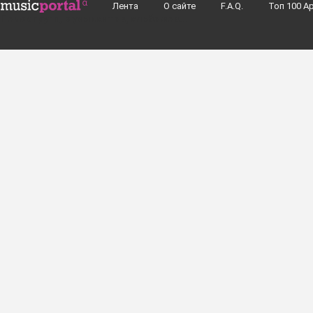
Перейти к основному содержанию
Лента
О сайте
F.A.Q.
Toп 100 А
Поиск групп, музыкантов, альбомов...