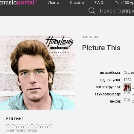
Перейти к основному содержанию
Лента
О сайте
F.A.Q.
Toп 100 А
Поиск групп, музыкантов, альбомов...
АЛЬБОМ
Picture This
тип альбома:
Студи
год выпуска:
1982
автор (группа):
H
звукорежиссер:
Б
лейбл:
C
РЕЙТИНГ
Ждёт твоего голоса