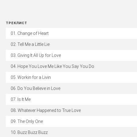
ТРЕКЛИСТ
Change of Heart
Tell Me a Little Lie
Giving It All Up for Love
Hope You Love Me Like You Say You Do
Workin for a Livin
Do You Believe in Love
Is It Me
Whatever Happened to True Love
The Only One
Buzz Buzz Buzz