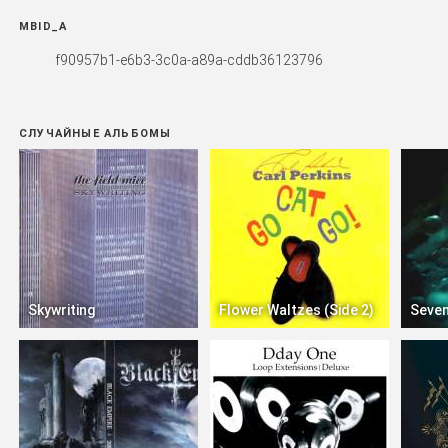
MBID_A
f90957b1-e6b3-3c0a-a89a-cddb36123796
СЛУЧАЙНЫЕ АЛЬБОМЫ
Skywriting
Flower Waltzes (Side 2)
Seven