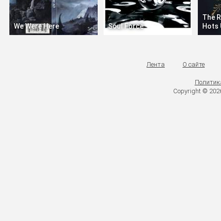
The R
We Were Here
Soul Force
Hots 
Лента
О сайте
Политик
Copyright © 20