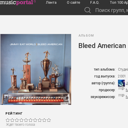
Перейти к основному содержанию
Лента
О сайте
F.A.Q.
Toп 100 А
Поиск групп, музыкантов, альбомов...
АЛЬБОМ
Bleed American
тип альбома:
Студи
год выпуска:
2001
автор (группа):
J
продюсер:
М
звукорежиссер:
М
РЕЙТИНГ
Ждёт твоего голоса