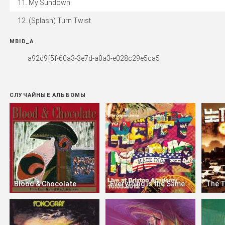
My Sundown
(Splash) Turn Twist
MBID_A
a92d9f5f-60a3-3e7d-a0a3-e028c29e5ca5
СЛУЧАЙНЫЕ АЛЬБОМЫ
Blood & Chocolate
Everything Is the Same
The 