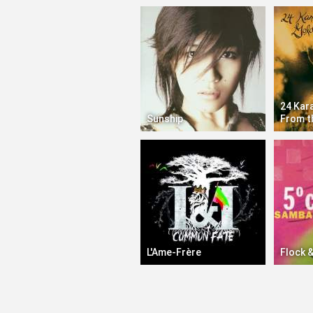
24 Kar
Sunship
From t
L'Ame-Frère
Flock &