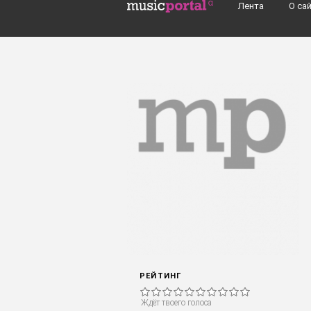
Перейти к основному содержанию
Лента
О са
Поиск групп, музыкантов, альбомов..
РЕЙТИНГ
Ждёт твоего голоса