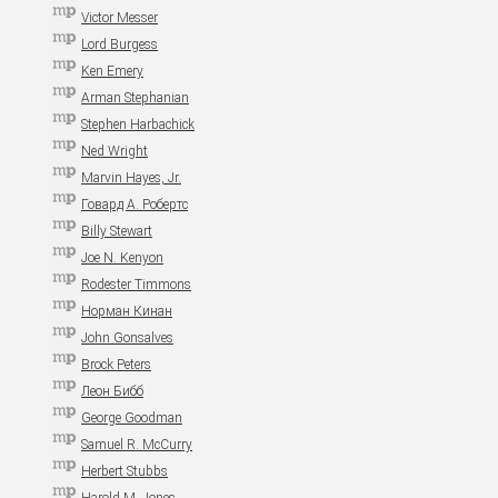
Victor Messer
Lord Burgess
Ken Emery
Arman Stephanian
Stephen Harbachick
Ned Wright
Marvin Hayes, Jr.
Говард А. Робертс
Billy Stewart
Joe N. Kenyon
Rodester Timmons
Норман Кинан
John Gonsalves
Brock Peters
Леон Бибб
George Goodman
Samuel R. McCurry
Herbert Stubbs