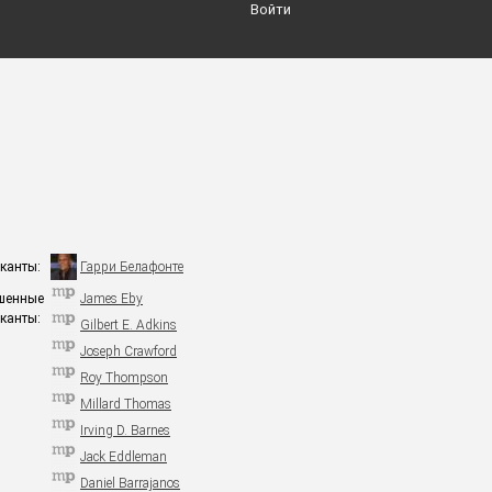
Войти
канты:
Гарри Белафонте
шенные
James Eby
канты:
Gilbert E. Adkins
Joseph Crawford
Roy Thompson
Millard Thomas
Irving D. Barnes
Jack Eddleman
Daniel Barrajanos