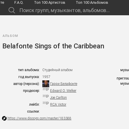
йте
F.A.Q.
Toп 100 Артистов
Toп 100 Альбомов
.
АЛЬБОМ
Belafonte Sings of the Caribbean
тип альбома:
Студийный альбом
музы
год выпуска:
1957
пригла
музы
автор (персона):
Гарри Белафонте
продюсер:
Edward O. Welker
Joe Carlton
лейбл:
RCA Victor
ссылки:
https://www.discogs.com/master/183388