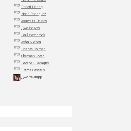
Harold M. Jones
Robert Haring
Noah Rodriguez
James N. DeMeo
Джо Венуто
Paul Westbrook
John Nielsen
Charles Colman
Sherman Sneed
George Guadagno
Frantz Casséus
Джо Уайлдер