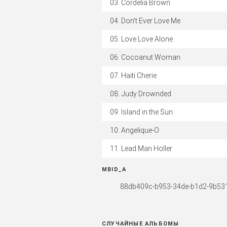
Cordelia Brown
Don't Ever Love Me
Love Love Alone
Cocoanut Woman
Haiti Cherie
Judy Drownded
Island in the Sun
Angelique-O
Lead Man Holler
MBID_A
88db409c-b953-34de-b1d2-9b53
СЛУЧАЙНЫЕ АЛЬБОМЫ