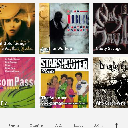
at Gold: Songs
he Vault
Another Workout
Nasty Savage
The Suburban
 Fly
Spokesman
Who Cares Wins
Лента
О сайте
F.A.Q.
Промо
Войти