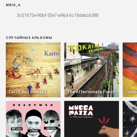
MBID_A
3c51675e-90bf-35e7-a96d-6c18dabc6388
СЛУЧАЙНЫЕ АЛЬБОМЫ
Catch And Release
The Affectionate Punch
Cowb