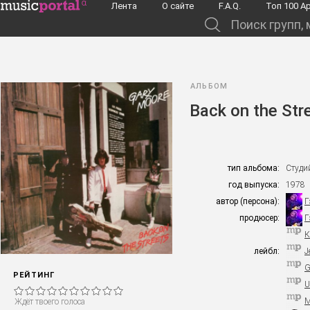
Перейти к основному содержанию
Лента
О сайте
F.A.Q.
Toп 100 А
Поиск групп, музыкантов, альбомов...
АЛЬБОМ
Back on the Str
тип альбома:
Студи
год выпуска:
1978
автор (персона):
Г
продюсер:
Г
К
лейбл:
J
G
РЕЙТИНГ
U
M
Ждёт твоего голоса