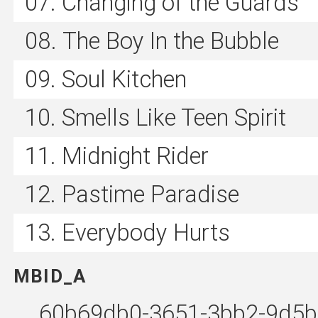
Changing of the Guards
The Boy In the Bubble
Soul Kitchen
Smells Like Teen Spirit
Midnight Rider
Pastime Paradise
Everybody Hurts
MBID_A
60b69db0-3651-3bb2-9d5b