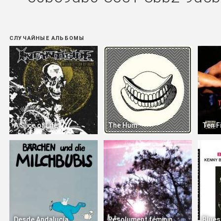
СЛУЧАЙНЫЕ АЛЬБОМЫ
A Slice of Life
The Hum
Ten F
Desde Andalucía
Résolument féminin
Blues