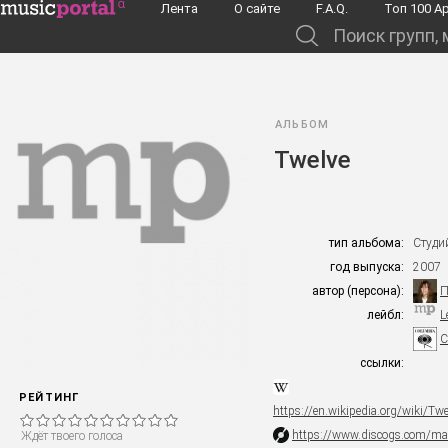
Перейти к основному содержанию
Лента
О сайте
F.A.Q.
Toп 100 А
Поиск групп, музыкантов, альбомов...
АЛЬБОМ
Twelve
тип альбома:
Студи
год выпуска:
2007
автор (персона):
П
лейбл:
L
C
ссылки:
РЕЙТИНГ
https://en.wikipedia.org/wiki/Tw
https://www.discogs.com/ma
Ждёт твоего голоса