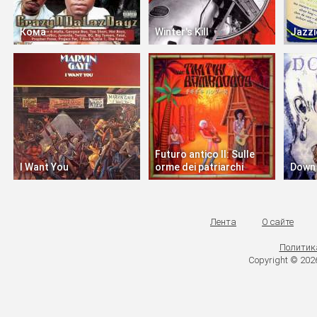
Кома
Winter's Kill
Jazzi
Futuro antico II: Sulle
I Want You
orme dei patriarchi
Down 
Лента
О сайте
Политик
Copyright © 20