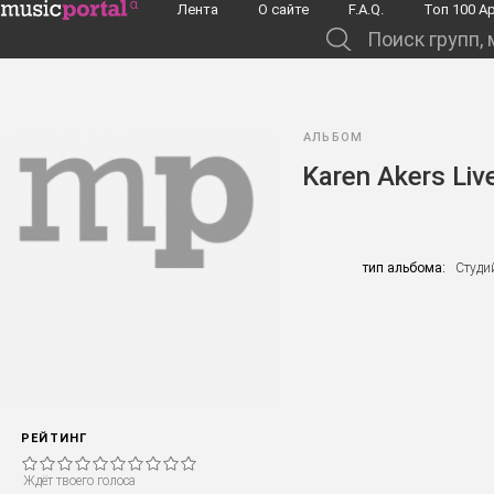
Перейти к основному содержанию
Лента
О сайте
F.A.Q.
Toп 100 А
Поиск групп, музыкантов, альбомов...
АЛЬБОМ
Karen Akers Liv
тип альбома:
Студи
РЕЙТИНГ
Ждёт твоего голоса