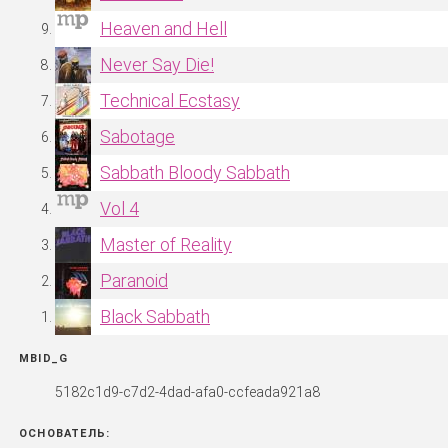
Heaven and Hell
Never Say Die!
Technical Ecstasy
Sabotage
Sabbath Bloody Sabbath
Vol 4
Master of Reality
Paranoid
Black Sabbath
MBID_G
5182c1d9-c7d2-4dad-afa0-ccfeada921a8
ОСНОВАТЕЛЬ: