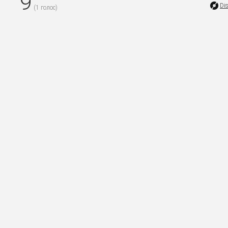
9
Di
(
1
голос)