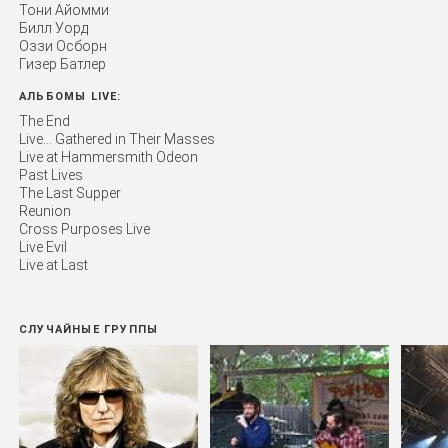
Тони Айомми
Билл Уорд
Оззи Осборн
Гизер Батлер
АЛЬБОМЫ LIVE:
The End
Live... Gathered in Their Masses
Live at Hammersmith Odeon
Past Lives
The Last Supper
Reunion
Cross Purposes Live
Live Evil
Live at Last
СЛУЧАЙНЫЕ ГРУППЫ