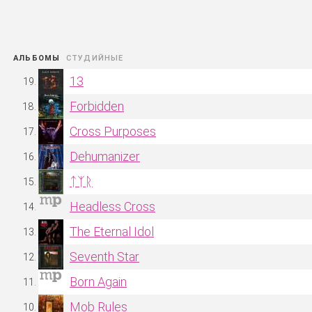
АЛЬБОМЫ
13
Forbidden
Cross Purposes
Dehumanizer
ᛏᛉᚱ
Headless Cross
The Eternal Idol
Seventh Star
Born Again
Mob Rules