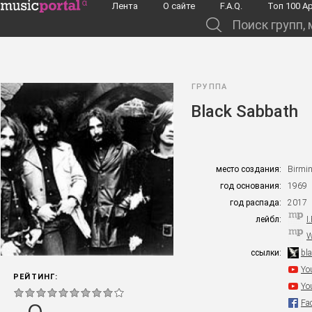
Перейти к основному содержанию
Лента
О сайте
F.A.Q.
Toп 100 А
Поиск групп, музыкантов, альбомов...
ГРУППА
Black Sabbath
место создания:
Birmi
год основания:
1969
год распада:
2017
лейбл:
I
W
ссылки:
bl
Yo
РЕЙТИНГ:
Yo
Fa