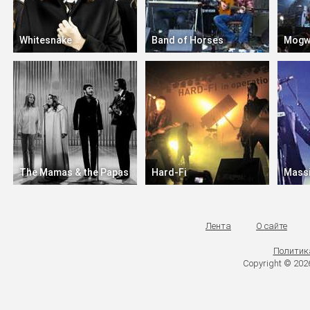
Whitesnake
Band of Horses
Mogw
The Mamas & the Papas
Hard‐Fi
Massi
Лента
О сайте
Политик
Copyright © 20