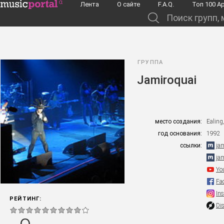
Перейти к основному содержанию
Лента
О сайте
F.A.Q.
Toп 100 А
Поиск групп, музыкантов, альбомов...
ГРУППА
Jamiroquai
место создания:
Ealing
год основания:
1992
ссылки:
ja
ja
Yo
Fa
In
РЕЙТИНГ:
Di