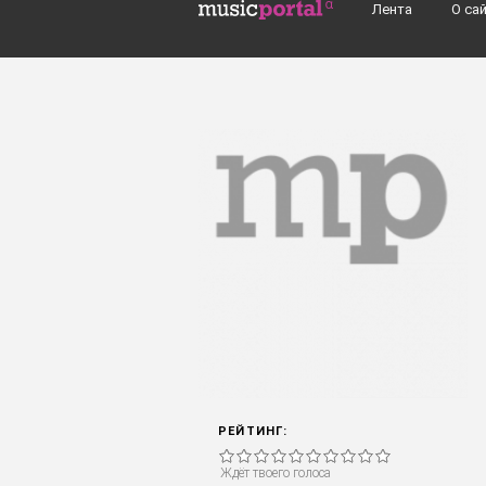
Перейти к основному содержанию
Лента
О са
Поиск групп, музыкантов, альбомов..
РЕЙТИНГ:
Ждёт твоего голоса