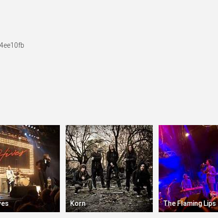
4ee10fb
ves
Korn
The Flaming Lips