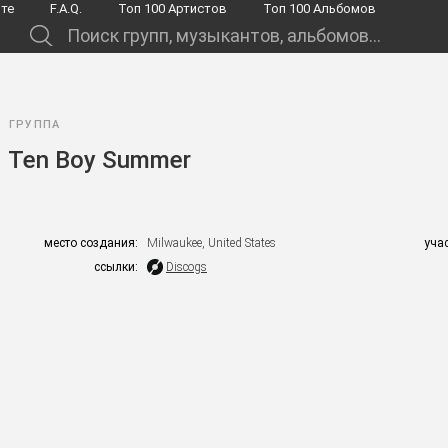
йте
F.A.Q.
Toп 100 Артистов
Toп 100 Альбомов
.
ГРУППА
Ten Boy Summer
место создания:
Milwaukee, United States
уча
ссылки:
Discogs