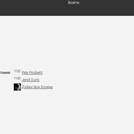
Войти
стники:
Pete Prodoehl
Jerod Duris
Дэйви фон Болена