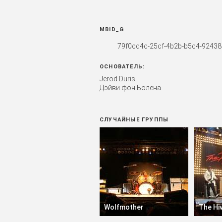
MBID_G
79f0cd4c-25cf-4b2b-b5c4-92438
ОСНОВАТЕЛЬ:
Jerod Duris
Дэйви фон Болена
СЛУЧАЙНЫЕ ГРУППЫ
Wolfmother
The Hi