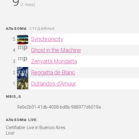
9
(
1
голос)
АЛЬБОМЫ
Synchronicity
Ghost in the Machine
Zenyattà Mondatta
Reggatta de Blanc
Outlandos d'Amour
MBID_G
9e0e2b01-41db-4008-bd8b-988977d6019a
АЛЬБОМЫ LIVE:
Certifiable: Live in Buenos Aires
Live!