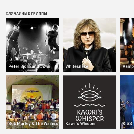
СЛУЧАЙНЫЕ ГРУППЫ
Peter Bjorn and John
Whitesnake
Vamp
Bob Marley & The Wailers
Kawri's Whisper
KISS