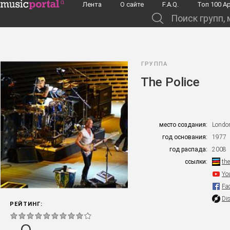
Перейти к основному содержанию
Лента
О сайте
F.A.Q.
Toп 100 А
Поиск групп, музыкантов, альбомов...
ГРУППА
The Police
место создания:
Londo
год основания:
1977
год распада:
2008
ссылки:
th
Yo
Fa
Di
РЕЙТИНГ: