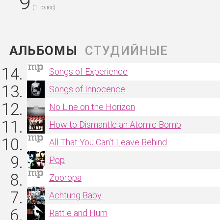
9
(
1
голос)
АЛЬБОМЫ
Songs of Experience
Songs of Innocence
No Line on the Horizon
How to Dismantle an Atomic Bomb
All That You Can’t Leave Behind
Pop
Zooropa
Achtung Baby
Rattle and Hum