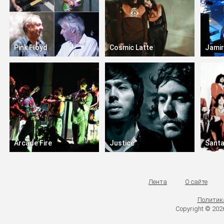
Pink Floyd
Cosmic Latte
Jamir
Arcade Fire
Justice
Sant
Лента
О сайте
Политик
Copyright © 20