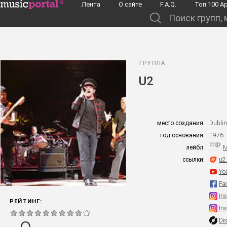
Перейти к основному содержанию
Лента
О сайте
F.A.Q.
Toп 100 А
Поиск групп, музыкантов, альбомов...
ГРУППА
U2
место создания:
Dublin
год основания:
1976
лейбл:
M
ссылки:
u2
Yo
Fa
In
РЕЙТИНГ:
In
Di