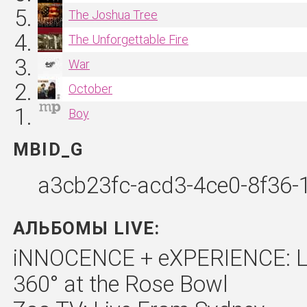
The Joshua Tree
The Unforgettable Fire
War
October
Boy
MBID_G
a3cb23fc-acd3-4ce0-8f36
АЛЬБОМЫ LIVE:
iNNOCENCE + eXPERIENCE: Liv
360° at the Rose Bowl