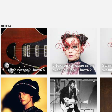
ЛЕНТА
5 фактов которые вы не
5 фак
Чья это гитара? Часть 6
знали о Бьорк. Часть 2
знали