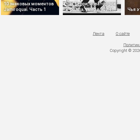
10 знаковых моментов
Чак Берри, новатор рок-
Jamiroquai. Часть 1
н-ролла, умер в 90 лет
Чья э
Лента
О сайте
Политик
Copyright © 20