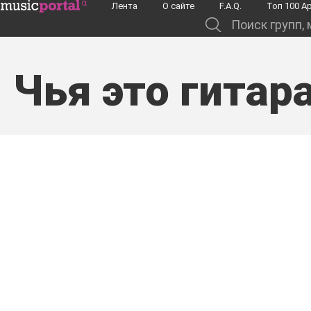
Перейти к основному содержанию
Лента
О сайте
F.A.Q.
Toп 100 А
Поиск групп, музыкантов, альбомов...
Чья это гитар