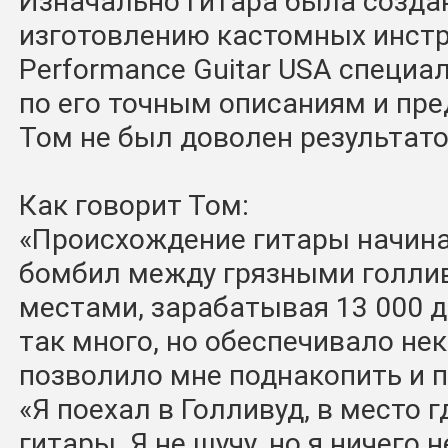
Изначально гитара была созда
изготовлению кастомных инст
Performance Guitar USA специа
по его точным описаниям и пре
Том не был доволен результато
Как говорит Том:
«Происхождение гитары начинае
бомбил между грязными голли
местами, зарабатывая 13 000 д
так много, но обеспечивало нек
позволило мне поднакопить и п
«Я поехал в Голливуд, в место 
гитары. Я не шучу, но я ничего н