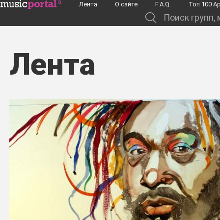
Перейти к основному содержанию
Лента
О сайте
F.A.Q.
Toп 100 А
Поиск групп, музыкантов, альбомов...
Лента