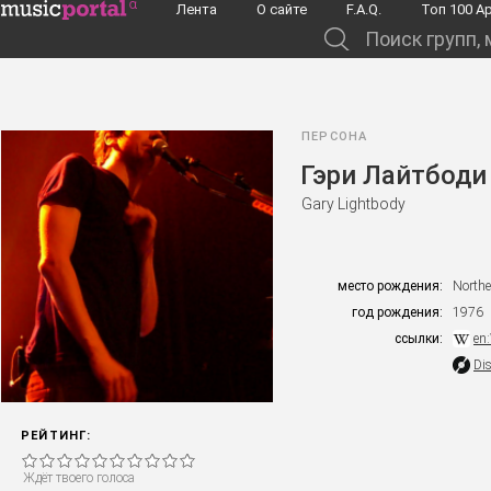
Перейти к основному содержанию
Лента
О сайте
F.A.Q.
Toп 100 А
Поиск групп, музыкантов, альбомов...
ПЕРСОНА
Гэри Лайтбоди
Gary Lightbody
место рождения:
Northe
год рождения:
1976
ссылки:
en
Di
РЕЙТИНГ:
Ждёт твоего голоса