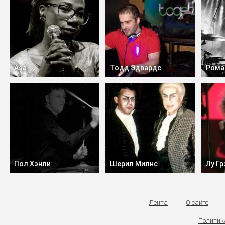
Aṣa
Тодд Эдвардс
Рома
Пол Хэнли
Шерил Милнс
Лу Г
Лента
О сайте
Политик