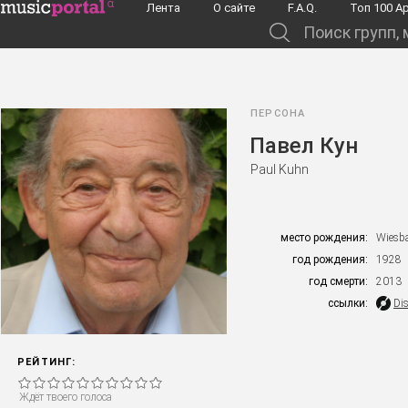
Перейти к основному содержанию
Лента
О сайте
F.A.Q.
Toп 100 А
Поиск групп, музыкантов, альбомов...
ПЕРСОНА
Павел Кун
Paul Kuhn
место рождения:
Wiesb
год рождения:
1928
год смерти:
2013
ссылки:
Di
РЕЙТИНГ:
Ждёт твоего голоса