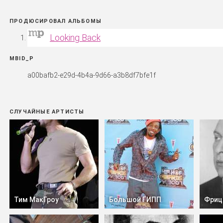
ПРОДЮСИРОВАЛ АЛЬБОМЫ
Looking Back
MBID_P
a00bafb2-e29d-4b4a-9d66-a3b8df7bfe1f
СЛУЧАЙНЫЕ АРТИСТЫ
Тим МакГроу
Большой ГИПП
Фриц