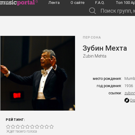
Перейти к основному содержанию
Лента
О сайте
F.A.Q.
Toп 100 А
Поиск групп, музыкантов, альбомов...
ПЕРСОНА
Зубин Мехта
Zubin Mehta
место рождения:
Mumba
год рождения:
1936
ссылки:
zubin
Di
РЕЙТИНГ:
Ждёт твоего голоса