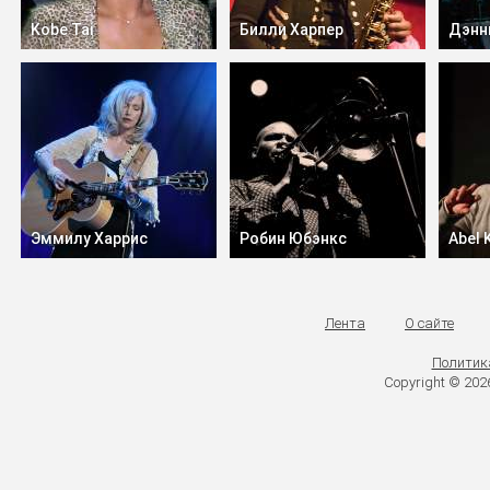
Kobe Tai
Билли Харпер
Дэнн
Эммилу Харрис
Робин Юбэнкс
Abel 
Лента
О сайте
Политик
Copyright © 20