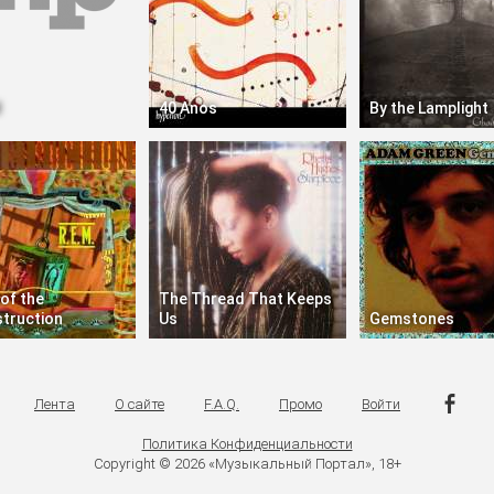
d
40 Anos
By the Lamplight
of the
The Thread That Keeps
truction
Us
Gemstones
Лента
О сайте
F.A.Q.
Промо
Войти
Политика Конфиденциальности
Copyright © 2026 «Музыкальный Портал», 18+