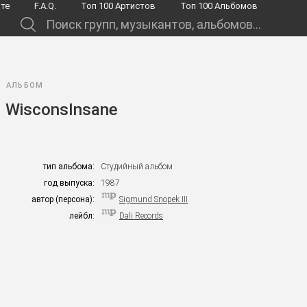
йте
F.A.Q.
Toп 100 Артистов
Toп 100 Альбомов
.
АЛЬБОМ
WisconsInsane
тип альбома:
Студийный альбом
год выпуска:
1987
автор (персона):
Sigmund Snopek III
лейбл:
Dali Records