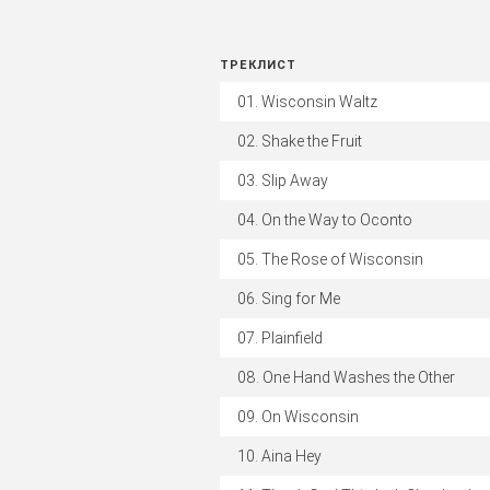
ТРЕКЛИСТ
Wisconsin Waltz
Shake the Fruit
Slip Away
On the Way to Oconto
The Rose of Wisconsin
Sing for Me
Plainfield
One Hand Washes the Other
On Wisconsin
Aina Hey