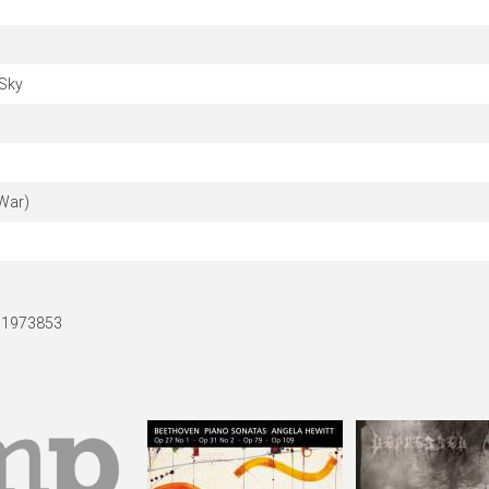
 Sky
 War)
c1973853