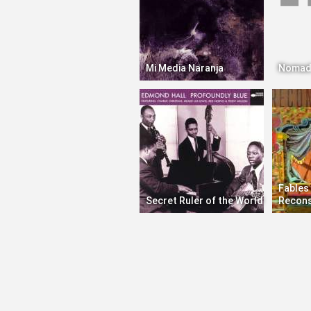
Mi Media Naranja
Noma
Fables 
Secret Ruler of the World
Recons