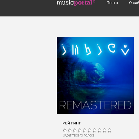
Перейти к основному содержанию
Лента
О са
Поиск групп, музыкантов, альбомов..
РЕЙТИНГ
Ждёт твоего голоса