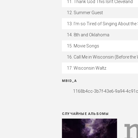
Thank God This Isn't Cleveland
Summer Guest
I'm so Tired of Singing About the
8th and Oklahoma
Movie Songs
Call Me in Wisconsin (Before the
Wisconsin Waltz
MBID_A
1168b4cc-3b7f-43e6-9a94-4c91
СЛУЧАЙНЫЕ АЛЬБОМЫ