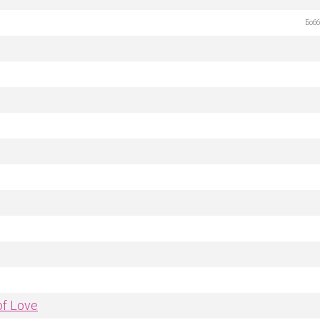
Бобб
of Love