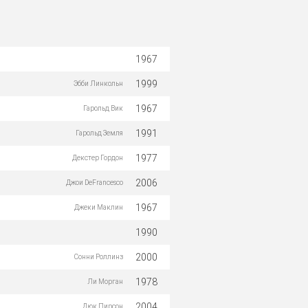
1967
1999
Эбби Линкольн
1967
Гарольд Вик
1991
Гарольд Земля
1977
Декстер Гордон
2006
Джои DeFrancesco
1967
Джеки Маклин
1990
2000
Сонни Роллинз
1978
Ли Морган
2004
Дюк Пирсон