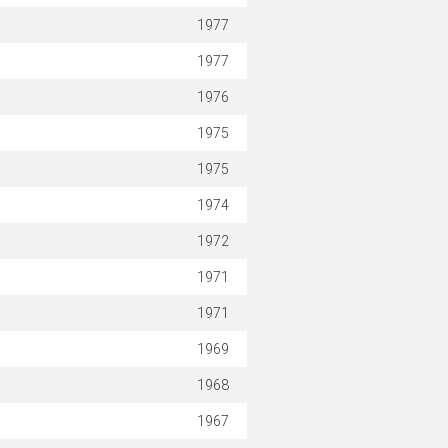
1977
1977
1976
1975
1975
1974
1972
1971
1971
1969
1968
1967