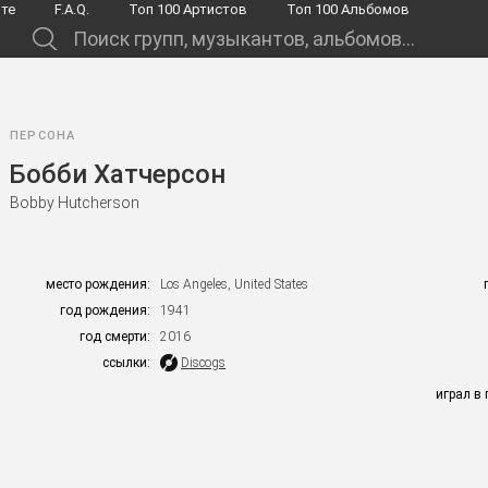
йте
F.A.Q.
Toп 100 Артистов
Toп 100 Альбомов
.
ПЕРСОНА
Бобби Хатчерсон
Bobby Hutcherson
место рождения:
Los Angeles, United States
год рождения:
1941
год смерти:
2016
ссылки:
Discogs
играл в 