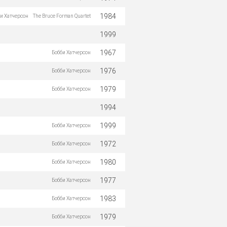
1984
и Хатчерсон
The Bruce Forman Quartet
1999
1967
Бобби Хатчерсон
1976
Бобби Хатчерсон
1979
Бобби Хатчерсон
1994
1999
Бобби Хатчерсон
1972
Бобби Хатчерсон
1980
Бобби Хатчерсон
1977
Бобби Хатчерсон
1983
Бобби Хатчерсон
1979
Бобби Хатчерсон