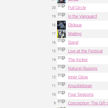
Full Circle
In the Vanguard
Oblique
Waiting
Spiral
Live at the Festival
The Kicker
Natural Illusions
Inner Glow
Knucklebean
Four Seasons
Conception: The Gift 