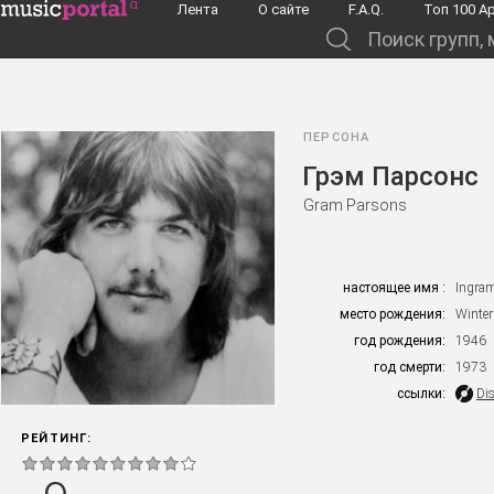
Перейти к основному содержанию
Лента
О сайте
F.A.Q.
Toп 100 А
Поиск групп, музыкантов, альбомов...
ПЕРСОНА
Грэм Парсонс
Gram Parsons
настоящее имя :
Ingram
место рождения:
Winter
год рождения:
1946
год смерти:
1973
ссылки:
Di
РЕЙТИНГ: