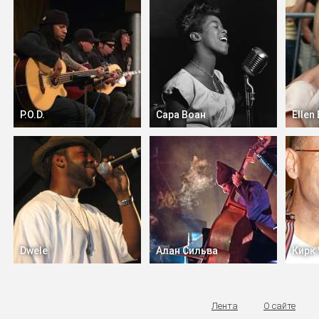
P.O.D.
Сара Воан
Ellen 
Dwele
Алан Сильва
Кирк
Лента
О сайте