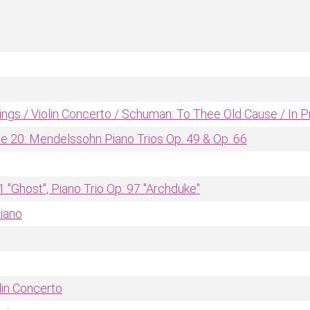
rings / Violin Concerto / Schuman: To Thee Old Cause / In P
me 20: Mendelssohn Piano Trios Op. 49 & Op. 66
1 "Ghost", Piano Trio Op. 97 "Archduke"
Piano
in Concerto