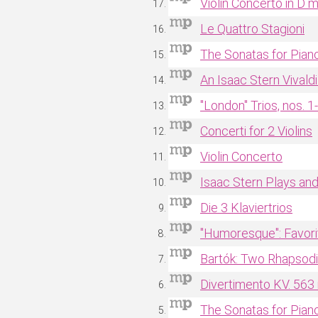
Violin Concerto in D m
Le Quattro Stagioni
The Sonatas for Piano
An Isaac Stern Vivaldi
"London" Trios, nos. 1
Concerti for 2 Violins
Violin Concerto
Isaac Stern Plays an
Die 3 Klaviertrios
"Humoresque": Favori
Bartók: Two Rhapsodie
Divertimento KV. 563 
The Sonatas for Piano