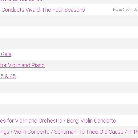
d Conducts Vivaldi The Four Seasons
Исаак Стерн
Je
 Gala
for Violin and Piano
15 & 45
s for Violin and Orchestra / Berg: Violin Concerto
rings / Violin Concerto / Schuman: To Thee Old Cause / In P