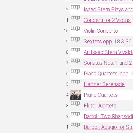
Isaac Stern Plays an
Concerti for 2 Violins
Violin Concerto
Sextets opp. 18 & 36
An Isaac Stern Vivaldi
Sonatas Nos. 1 and 2 
Piano Quartets, opp. 
Haffner Serenade
Piano Quartets
Flute Quartets
Bartók: Two Rhapsodie
Barber: Adagio for St