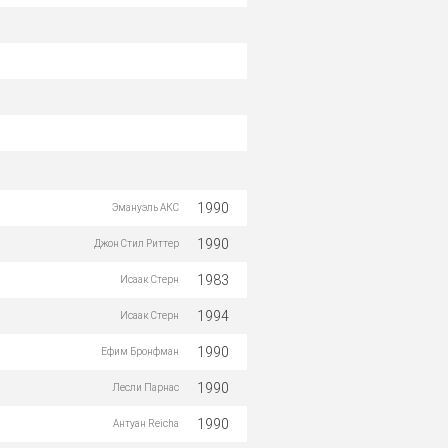
1990
Эмануэль АКС
1990
Джон Стил Риттер
1983
Исаак Стерн
1994
Исаак Стерн
1990
Ефим Бронфман
1990
Лесли Парнас
1990
Антуан Reicha