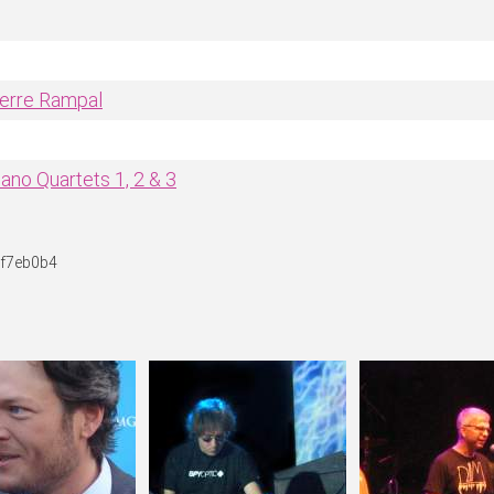
ierre Rampal
Piano Quartets 1, 2 & 3
0f7eb0b4