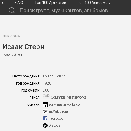
йте
F.A.Q.
Toп 100 Артистов
Toп 100 Альбомов
.
ПЕРСОНА
Исаак Стерн
Isaac Stern
место рождения:
Poland, Poland
год рождения:
1920
год смерти:
2001
лейбл:
Columbia Masterworks
ссылки:
sonymasterworks.com
en:Wikipedia
Facebook
Discogs