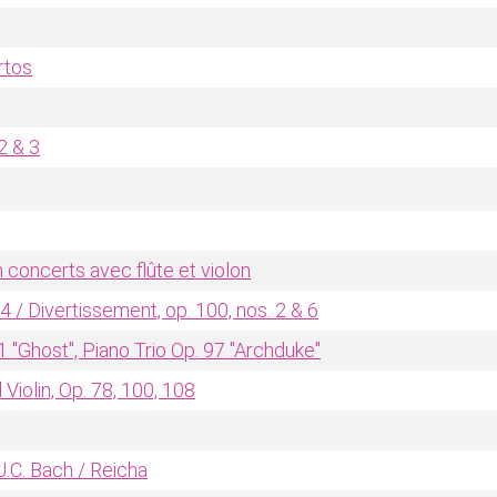
rtos
2 & 3
 concerts avec flûte et violon
-4 / Divertissement, op. 100, nos. 2 & 6
1 "Ghost", Piano Trio Op. 97 "Archduke"
Violin, Op. 78, 100, 108
.C. Bach / Reicha