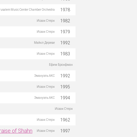
1978
rusalem Music Center Chamber Orchestra
1982
Исаак Стерн
1979
Исаак Стерн
1992
Майкл Дереве
1983
Исаак Стерн
Ефим Бронфман
1992
Эмануэль АКС
1995
Исаак Стерн
1994
Эмануэль АКС
Исаак Стерн
1962
Исаак Стерн
raise of Shahn
1997
Исаак Стерн