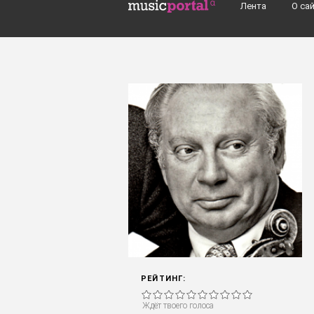
Перейти к основному содержанию
Лента
О са
Поиск групп, музыкантов, альбомов..
РЕЙТИНГ:
Ждёт твоего голоса