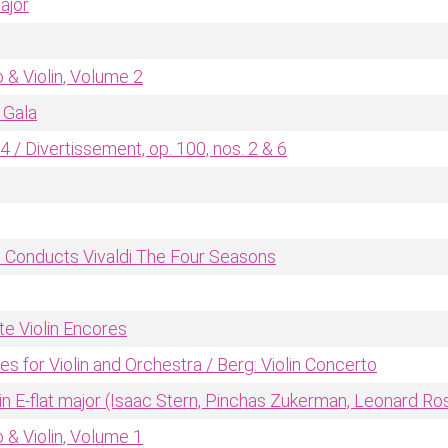
ajor
 & Violin, Volume 2
 Gala
-4 / Divertissement, op. 100, nos. 2 & 6
d Conducts Vivaldi The Four Seasons
te Violin Encores
s for Violin and Orchestra / Berg: Violin Concerto
in E-flat major (Isaac Stern, Pinchas Zukerman, Leonard Ro
 & Violin, Volume 1