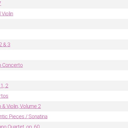
7
 Violin
2 & 3
lo Concerto
1, 2
rtos
 & Violin, Volume 2
tic Pieces / Sonatina
no Quartet, op. 60