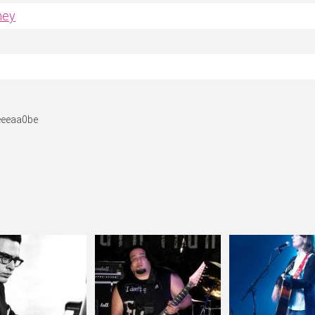
ney
eeeaa0be