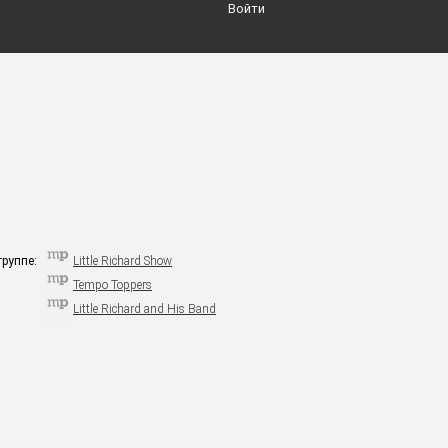
Войти
группе:
Little Richard Show
Tempo Toppers
Little Richard and His Band