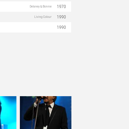
1970
Delaney & Bonnie
1990
Living Colour
1990