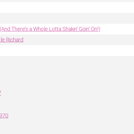
 (And There’s a Whole Lotta Shakin’ Goin’ On!)
tle Richard
7
1970