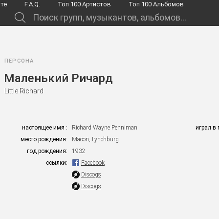
йте
F.A.Q.
Toп 100 Артистов
Toп 100 Альбомов
.
ПЕРСОНА
Маленький Ричард
Little Richard
настоящее имя :
Richard Wayne Penniman
играл в 
место рождения:
Macon, Lynchburg
год рождения:
1932
ссылки:
Facebook
Discogs
Discogs