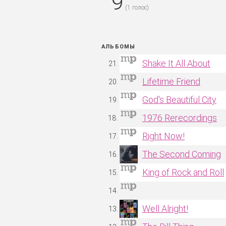
9
(
1
голос)
АЛЬБОМЫ
Shake It All About
Lifetime Friend
God's Beautiful City
1976 Rerecordings
Right Now!
The Second Coming
King of Rock and Roll
Well Alright!