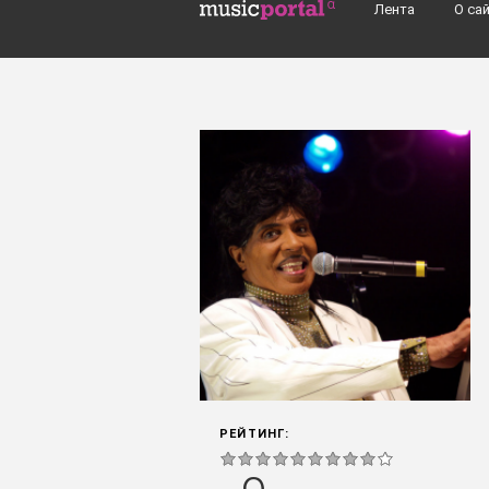
Перейти к основному содержанию
Лента
О са
Поиск групп, музыкантов, альбомов..
РЕЙТИНГ: