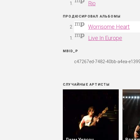
Rio
ПРОДЮСИРОВАЛ АЛЬБОМЫ
Worrisome Heart
Live In Europe
MBID_P
c47267ed-7482-40bb-a4ea-e139
СЛУЧАЙНЫЕ АРТИСТЫ
Лиам Уилсон
Влади