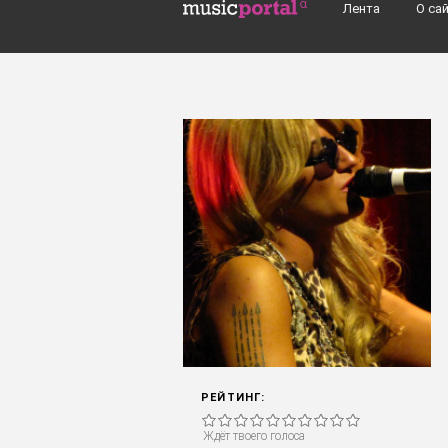
Перейти к основному содержанию
Лента
О са
Поиск групп, музыкантов, альбомов..
РЕЙТИНГ:
Ждёт твоего голоса