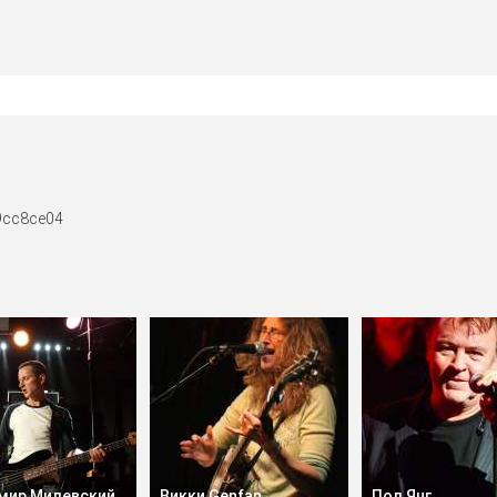
9cc8ce04
мир Милевский
Викки Genfan
Пол Янг