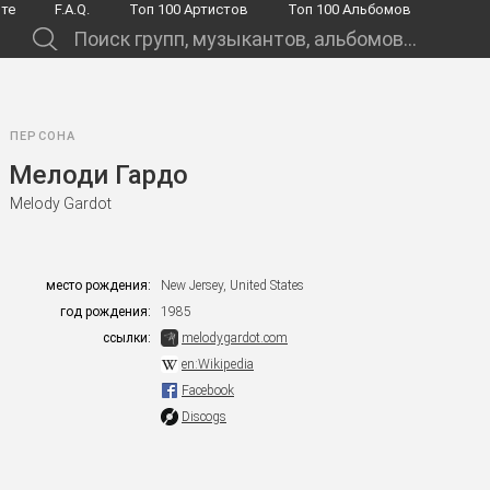
йте
F.A.Q.
Toп 100 Артистов
Toп 100 Альбомов
.
ПЕРСОНА
Мелоди Гардо
Melody Gardot
место рождения:
New Jersey, United States
год рождения:
1985
ссылки:
melodygardot.com
en:Wikipedia
Facebook
Discogs