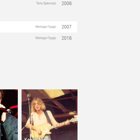
2008
Тиль Бреннер
2007
Мелоди Гардо
2018
Мелоди Гардо
Кевин Айерс