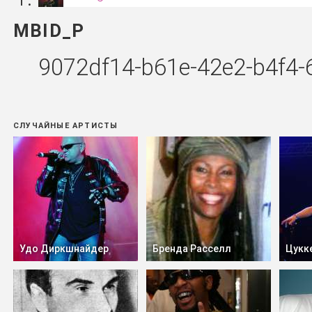
MBID_P
9072df14-b61e-42e2-b4f4
СЛУЧАЙНЫЕ АРТИСТЫ
Удо Диркшнайдер
Бренда Расселл
Цукк