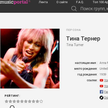
Перейти к основному содержанию
Лента
О сайте
F.A.Q.
Toп 100 А
Поиск групп, музыкантов, альбомов...
ПЕРСОНА
Тина Тернер
Tina Turner
настоящее имя :
Anna 
место рождения:
United
год рождения:
1939
ссылки:
Yo
Yo
Fa
РЕЙТИНГ:
Di